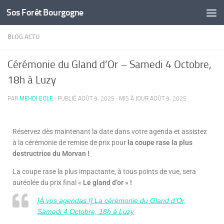
Sos Forêt Bourgogne
Skip to content
BLOG ACTU
Cérémonie du Gland d’Or – Samedi 4 Octobre,
18h à Luzy
PAR
MEHDI EOLE
· PUBLIÉ
AOÛT 9, 2025
· MIS À JOUR
AOÛT 9, 2025
Réservez dès maintenant la date dans votre agenda et assistez
à la cérémonie de remise de prix pour
la coupe rase la plus
destructrice du Morvan !
La coupe rase la plus impactante, à tous points de vue, sera
auréolée du prix final «
Le gland d’or » !
[À vos agendas !] La cérémonie du Gland d’Or,
Samedi 4 Octobre, 18h à Luzy