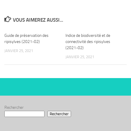
VOUS AIMEREZ AUSSI...
Guide de préservation des
Indice de biodiversité et de
ripisylves (2021-02)
connectivité des ripisylves
(2021-02)
JANVIER 25, 2021
JANVIER 25, 2021
Rechercher
Rechercher