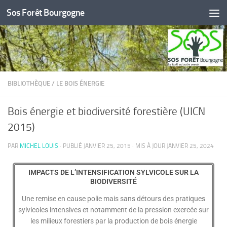
Sos Forêt Bourgogne
Skip to content
BIBLIOTHÈQUE
/
LE BOIS ÉNERGIE
Bois énergie et biodiversité forestière (UICN
2015)
PAR
MICHEL LOUIS
· PUBLIÉ
JANVIER 25, 2015
· MIS À JOUR
JANVIER 25, 2024
IMPACTS DE L’INTENSIFICATION SYLVICOLE SUR LA
BIODIVERSITÉ
Une remise en cause polie mais sans détours des pratiques
sylvicoles intensives et notamment de la pression exercée sur
les milieux forestiers par la production de bois énergie